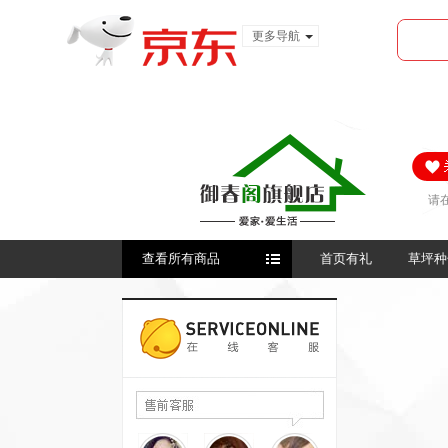
更多导航
服装城
食品
金融
请
请
查看所有商品
首页有礼
草坪种