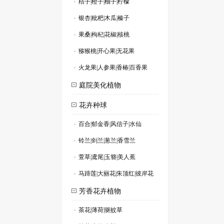
桔子|橙子|柚子|柠檬
.
银杏|枇杷|木瓜|榛子
.
果桑|枸杞|花椒|核桃
.
猕猴桃|开心果|无花果
.
火龙果|人参果|香椿|百香果
.
庭院美化植物
花卉种球
百合|郁金香|风信子|水仙
.
铃兰|剑兰|葱兰|香雪兰
.
萱草|鸢尾|玉簪|美人蕉
.
马蹄莲|大丽花|朱顶红|彼岸花
.
芳香花卉植物
茶花|薄荷|驱蚊草
.