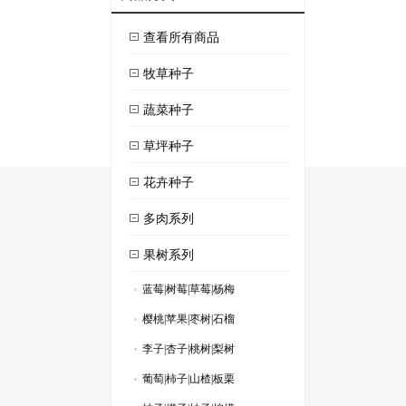
查看所有商品
牧草种子
蔬菜种子
草坪种子
花卉种子
多肉系列
果树系列
蓝莓|树莓|草莓|杨梅
.
樱桃|苹果|枣树|石榴
.
李子|杏子|桃树|梨树
.
葡萄|柿子|山楂|板栗
.