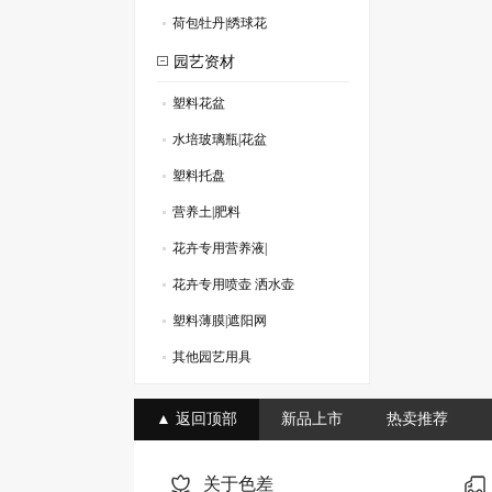
.
荷包牡丹|绣球花
.
园艺资材
塑料花盆
.
水培玻璃瓶|花盆
.
塑料托盘
.
营养土|肥料
.
花卉专用营养液|
.
花卉专用喷壶 洒水壶
.
塑料薄膜|遮阳网
.
其他园艺用具
.
▲ 返回顶部
新品上市
热卖推荐
关于色差