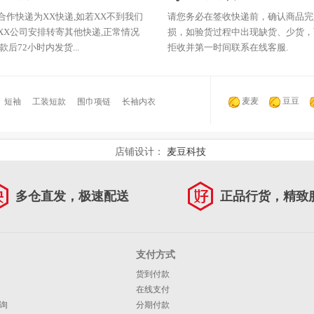
合作快递为XX快递,如若XX不到我们
请您务必在签收快递前，确认商品完
XX公司安排转寄其他快递,正常情况
损，如验货过程中出现缺货、少货，
款后72小时内发货...
拒收并第一时间联系在线客服.
麦麦
豆豆
短袖
工装短款
围巾项链
长袖内衣
店铺设计：
麦豆科技
多仓直发，极速配送
正品行货，精致
支付方式
货到付款
在线支付
询
分期付款